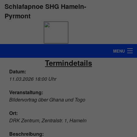
Schlafapnoe SHG Hameln-
Pyrmont
MENU
Termindetails
STARTSEITE
Datum:
INFO
11.03.2026 18:00 Uhr
ÜBER UNS
Veranstaltung:
Bildervortrag über Ghana und Togo
TERMINE
Ort:
INTERESSANTE LINKS
DRK Zentrum, Zentralstr. 1, Hameln
KONTAKT
Beschreibung: