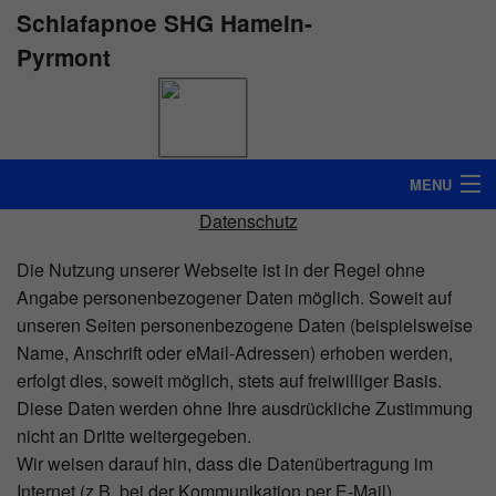
Schlafapnoe SHG Hameln-
Pyrmont
MENU
Datenschutz
STARTSEITE
Die Nutzung unserer Webseite ist in der Regel ohne
INFO
Angabe personenbezogener Daten möglich. Soweit auf
unseren Seiten personenbezogene Daten (beispielsweise
ÜBER UNS
Name, Anschrift oder eMail-Adressen) erhoben werden,
erfolgt dies, soweit möglich, stets auf freiwilliger Basis.
TERMINE
Diese Daten werden ohne Ihre ausdrückliche Zustimmung
INTERESSANTE LINKS
nicht an Dritte weitergegeben.
Wir weisen darauf hin, dass die Datenübertragung im
KONTAKT
Internet (z.B. bei der Kommunikation per E-Mail)